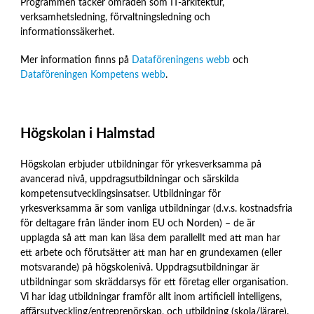
Programmen täcker områden som IT-arkitektur,
verksamhetsledning, förvaltningsledning och
informationssäkerhet.
Mer information finns på
Dataföreningens webb
och
Dataföreningen Kompetens webb
.
Högskolan i Halmstad
Högskolan erbjuder utbildningar för yrkesverksamma på
avancerad nivå, uppdragsutbildningar och särskilda
kompetensutvecklingsinsatser. Utbildningar för
yrkesverksamma är som vanliga utbildningar (d.v.s. kostnadsfria
för deltagare från länder inom EU och Norden) – de är
upplagda så att man kan läsa dem parallellt med att man har
ett arbete och förutsätter att man har en grundexamen (eller
motsvarande) på högskolenivå. Uppdragsutbildningar är
utbildningar som skräddarsys för ett företag eller organisation.
Vi har idag utbildningar framför allt inom artificiell intelligens,
affärsutveckling/entreprenörskap, och utbildning (skola/lärare).