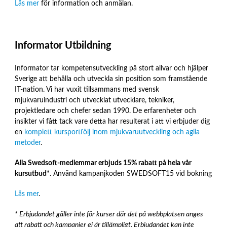
Läs mer
för information och anmälan.
Informator Utbildning
Informator tar kompetensutveckling på stort allvar och hjälper
Sverige att behålla och utveckla sin position som framstående
IT-nation. Vi har vuxit tillsammans med svensk
mjukvaruindustri och utvecklat utvecklare, tekniker,
projektledare och chefer sedan 1990. De erfarenheter och
insikter vi fått tack vare detta har resulterat i att vi erbjuder dig
en
komplett kursportfölj inom mjukvaruutveckling och agila
metoder
.
Alla Swedsoft-medlemmar erbjuds 15% rabatt på hela vår
kursutbud*
. Använd kampanjkoden SWEDSOFT15 vid bokning
Läs mer
.
* Erbjudandet gäller inte för kurser där det på webbplatsen anges
att rabatt och kampanjer ej är tillämpligt. Erbjudandet kan inte