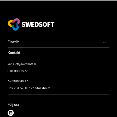
Finstilt
Kontakt
kansliet@swedsoft.se
010-330 7577
Kungsgatan 37
Box 70476, 107 26 Stockholm
Följ oss
l