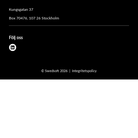
Kungsgatan 37
Box 70476, 107 26 Stockholm
Följ oss
l
i
n
k
© Swedsoft 2026
Integritetspolicy
e
d
i
n